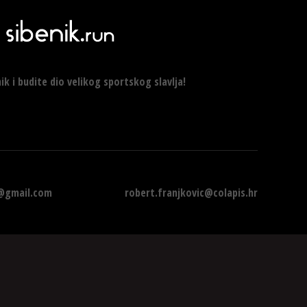
ik i budite dio velikog sportskog slavlja!
1@gmail.com
robert.franjkovic@colapis.hr