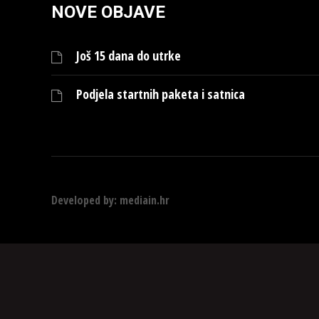
NOVE OBJAVE
Još 15 dana do utrke
Podjela startnih paketa i satnica
Developed by:
mediain.hr