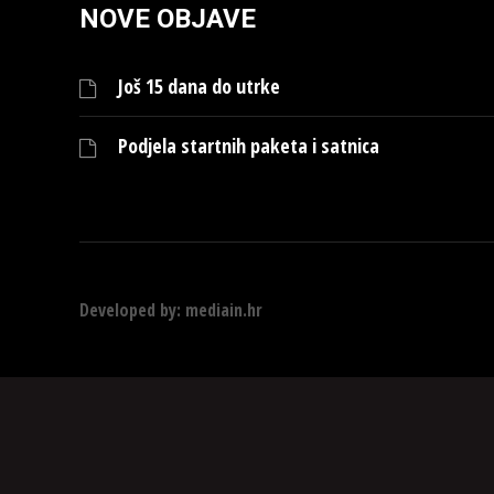
NOVE OBJAVE
Još 15 dana do utrke
Podjela startnih paketa i satnica
Developed by:
mediain.hr