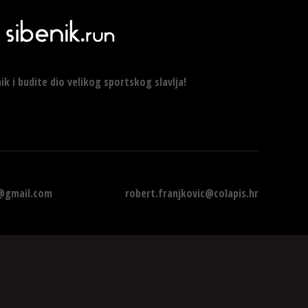
ik i budite dio velikog sportskog slavlja!
1@gmail.com
robert.franjkovic@colapis.hr