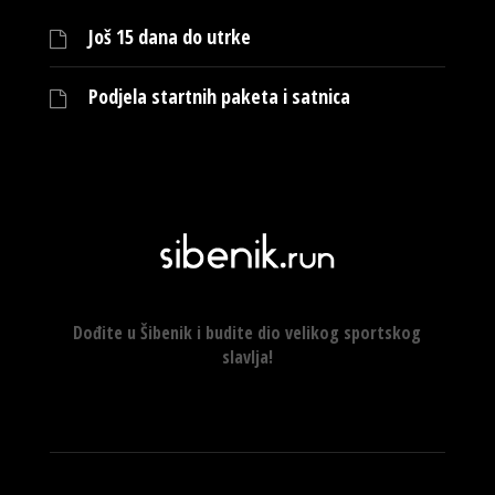
Još 15 dana do utrke
Podjela startnih paketa i satnica
Dođite u Šibenik i budite dio velikog sportskog
slavlja!