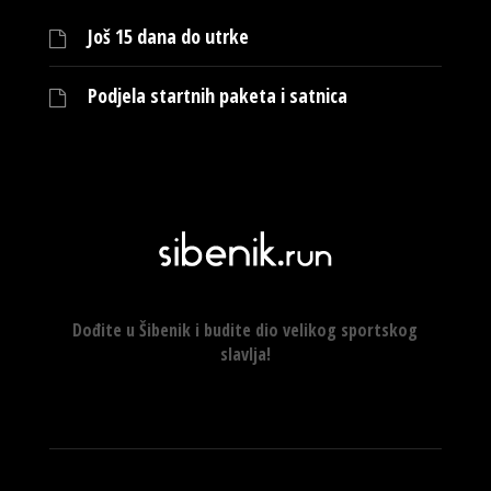
Još 15 dana do utrke
Podjela startnih paketa i satnica
Dođite u Šibenik i budite dio velikog sportskog
slavlja!